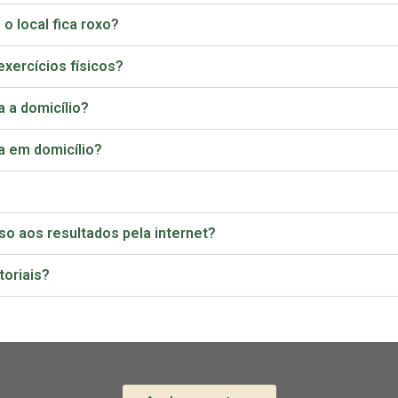
o local fica roxo?
xercícios físicos?
a a domicílio?
ta em domicílio?
sso aos resultados pela internet?
oriais?