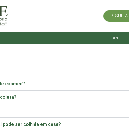
RESULTA
HOME
 de exames?
 coleta?
al pode ser colhida em casa?